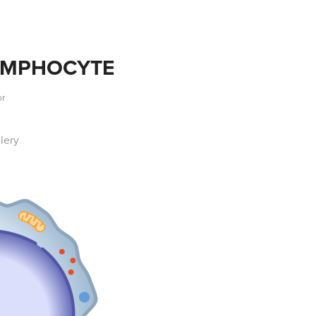
PHOCYTE
or
lery