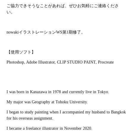
ご協力できそうなことがあれば、ぜひお気軽にご連絡くださ
い。
nowakiイラストレーションWS第1期修了。
【使用ソフト】
Photoshop, Adobe Illustrator, CLIP STUDIO PAINT
, Procreate
I was born in Kanazawa in 1978 and currently live in Tokyo.
My major was Geography at Tohoku University.
I began to study painting when I accompanied my husband to Bangkok
for his overseas assignment.
I became a freelance illustrator in November 2020.