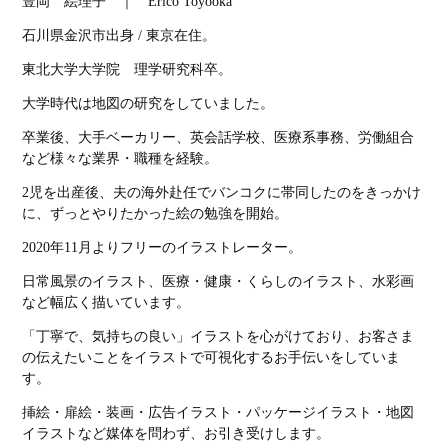
豊岡 絵理子 ｜ Erico Toyooka
石川県金沢市出身 / 東京在住。
東北大学大学院 理学研究科卒。
大学時代は地図の研究をしていました。
卒業後、大手ベーカリー、英会話学校、医療系事務、労働組合
など様々な業界・職種を経験。
2児を出産後、夫の海外赴任でバンコクに帯同したのをきっかけ
に、ずっとやりたかった絵の勉強を開始。
2020年11月よりフリーのイラストレーター。
日常風景のイラスト、医療・健康・くらしのイラスト、水彩画
など幅広く描いています。
「丁寧で、気持ちの良い」イラストを心がけており、お客さま
の伝えたいことをイラストで可視化するお手伝いをしていま
す。
挿絵・扉絵・装画・広告イラスト・パッケージイラスト・地図
イラストなど媒体を問わず、お引き受けします。