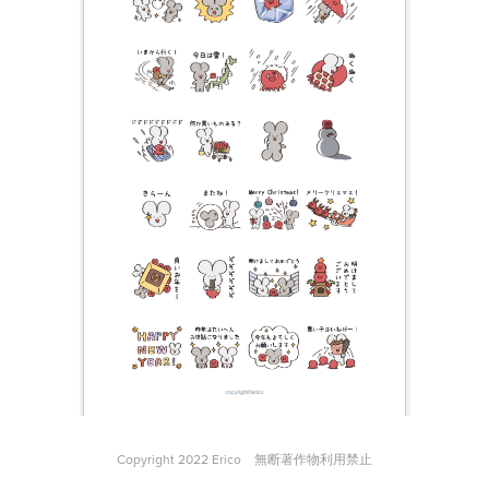
Copyright 2022 Erico 無断著作物利用禁止